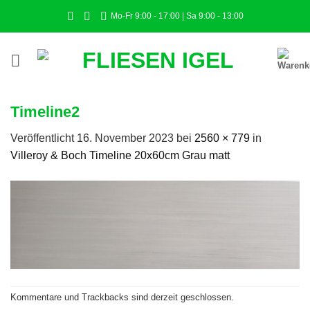
Zum
Mo-Fr 9:00 - 17:00 | Sa 9:00 - 13:00
Inhalt
springen
Timeline2
Veröffentlicht
16. November 2023
bei
2560 × 779
in
Villeroy & Boch Timeline 20x60cm Grau matt
Kommentare und Trackbacks sind derzeit geschlossen.